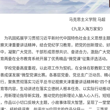
马克思主义学院 马超
《九龙入海万家安》
为巩固拓展学习贯彻习近平新时代中国特色社会主义思想主
视察天津重要讲话精神，结合党纪学习教育，把党的创新理论、
生中，凝聚广大党员、干部形成思想共识、奋进合力，激励广大
教育两委在全市教育系统开展了优秀精品“微党课”征集评选活动。
学校党委高度重视，以此项工作为契机，在全体在职教职工党
作善成谋发展”微型党课比赛。各基层党委、党总支广泛动员、精
促行，聚焦贯彻落实习近平总书记视察天津重要讲话精神和“四个
教育等内容，生动讲述在落实立德树人根本任务、以实际行动推
效，用新理论指导新实践，推动党的创新理论入脑入心入行。短短
件，作品以小切口反映大主题，小故事体现大智慧，呈现了一堂堂
课”。经校级评审，共评出26位同志的作品分获一、二、三等奖，